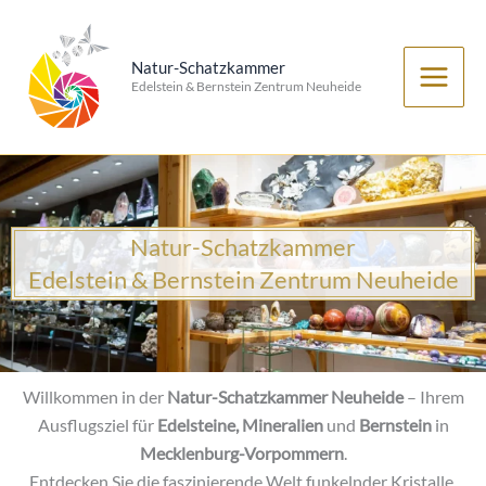
Zum
Inhalt
Natur-Schatzkammer
springen
Edelstein & Bernstein Zentrum Neuheide
Natur-Schatzkammer
Edelstein & Bernstein Zentrum Neuheide
Willkommen in der
Natur-Schatzkammer Neuheide
– Ihrem
Ausflugsziel für
Edelsteine, Mineralien
und
Bernstein
in
Mecklenburg-Vorpommern
.
Entdecken Sie die faszinierende Welt funkelnder Kristalle,